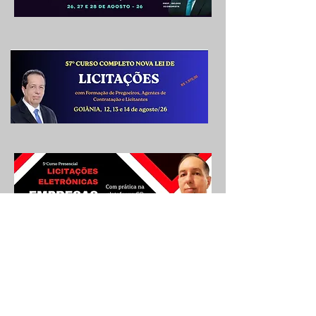
Trèanadh GR - (GR Passos ME) - CNPJ
nº
12.559.104
/
0001-10 507