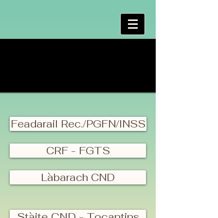
Feadarail Rec./PGFN/INSS
CRF - FGTS
Làbarach CND
Stàite CND - Tocantins