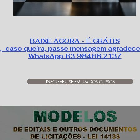
BAIXE AGORA - É GRÁTIS
, caso queira, passe mensagem agradece
WhatsApp 63 98468 2137
INSCREVER -SE EM UM DOS CURSOS