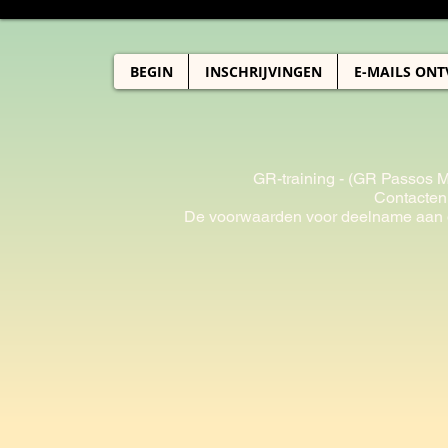
BEGIN
INSCHRIJVINGEN
E-MAILS ON
GR-training - (GR Passos 
Contacten
De voorwaarden voor deelname aan o