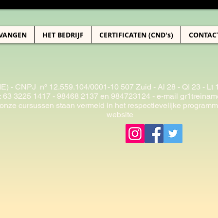
TVANGEN
HET BEDRIJF
CERTIFICATEN (CND's)
CONTAC
ME) - CNPJ
nº 12.559.104/0001-10 507 Zuid - Al 28 - QI 23 - L
: 63 3225 1417 - 98468 2137 en 984723124 - e-mail
gr1treina
nze cursussen staan vermeld in het respectievelijke programm
website