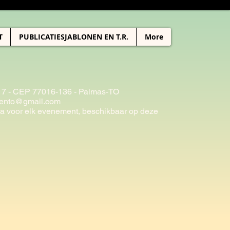
T
PUBLICATIESJABLONEN EN T.R.
More
t 17 - CEP 77016-136 - Palmas-TO
mento@gmail.com
a voor elk evenement, beschikbaar op deze