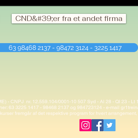
CND&#39;er fra et andet firma
63 98468 2137 - 98472 3124 - 3225 1417
ME) - CNPJ
nr. 12.559.104/0001-10 507 Syd - Al 28 - QI 23 - L
ner: 63 3225 1417 - 98468 2137 og 984723124 - e-mail
gr1tre
s kurser fremgår af det respektive program for hvert arrangemen