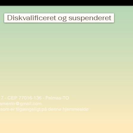
Diskvalificeret og suspenderet
t 17 - CEP 77016-136 - Palmas-TO
inamento@gmail.com
t, som er tilgængeligt på denne hjemmeside