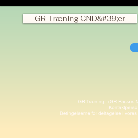
GR Træning CND&#39;er
GR Træning - (GR Passos 
Kontaktperso
Betingelserne for deltagelse i vore