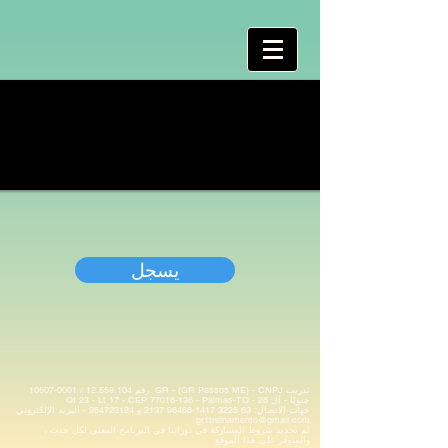
يسجل
تدريب GR - (GR Passos ME) - CNPJ
رقم
12.559.104
/
0001-10507
جنوبًا - آل 28 - QI 23 - Lt 17 - CEP
- Palmas-TO
77016-136
جهات الاتصال:
63 3225 1417-98468
2137 و
984723124
- البريد الإلكتروني
gr1treinamento@gmail.com
تم تحديد شروط المشاركة في دوراتنا في البرنامج المعني لكل حدث ،
والمتوفر على هذا الموقع